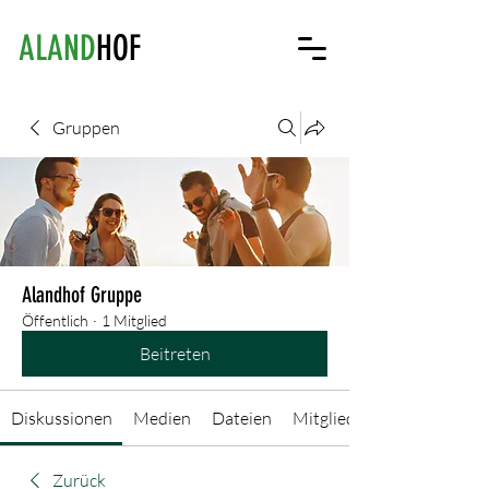
ALAND
HOF
Gruppen
Alandhof Gruppe
Öffentlich
·
1 Mitglied
Beitreten
Diskussionen
Medien
Dateien
Mitglieder
Zurück