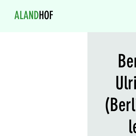
ALAND
HOF
Be
Ulr
(Ber
l