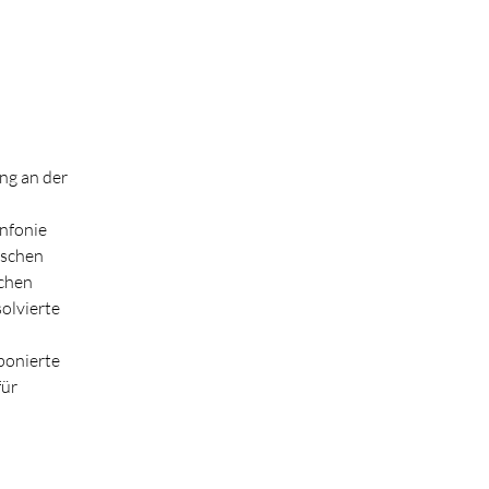
ng an der 
nfonie 
schen 
chen 
olvierte 
ponierte 
ür 