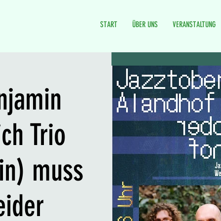
START
ÜBER UNS
VERANSTALTUNG
njamin
ich Trio
lin) muss
eider