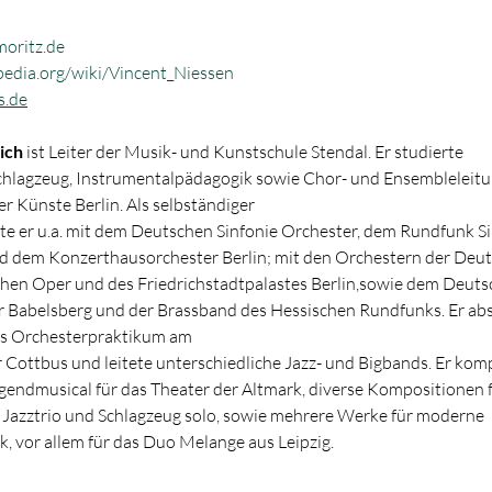
oritz.de
edia.org/wiki/Vincent_Niessen
.de
ich
 ist Leiter der Musik- und Kunstschule Stendal. Er studierte
Schlagzeug, Instrumentalpädagogik sowie Chor- und Ensembleleitu
er Künste Berlin. Als selbständiger
te er u.a. mit dem Deutschen Sinfonie Orchester, dem Rundfunk Si
d dem Konzerthausorchester Berlin; mit den Orchestern der Deut
hen Oper und des Friedrichstadtpalastes Berlin,sowie dem Deuts
r Babelsberg und der Brassband des Hessischen Rundfunks. Er abs
ges Orchesterpraktikum am
 Cottbus und leitete unterschiedliche Jazz- und Bigbands. Er kom
gendmusical für das Theater der Altmark, diverse Kompositionen f
 Jazztrio und Schlagzeug solo, sowie mehrere Werke für moderne 
 vor allem für das Duo Melange aus Leipzig.