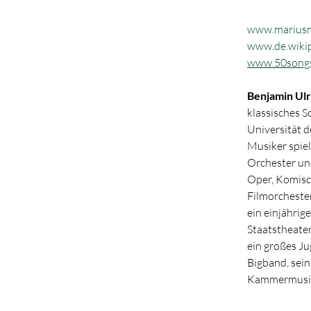
www.mariusm
www.de.wikip
www.50songs
Benjamin Ulr
klassisches 
Universität d
Musiker spiel
Orchester un
Oper, Komisc
Filmorcheste
ein einjähri
Staatstheater
ein großes Ju
Bigband, sein
Kammermusik,