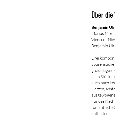
Über die
Benjamin Ulr
Marius Morit
Viencent Nie
Benjamin Ulr
Drei komponie
Spurensuche 
großartigen, 
allen Stücke
auch nach ko
Herzen, anst
ausgewogenen,
Für das Nach
romantische 
enthalten.